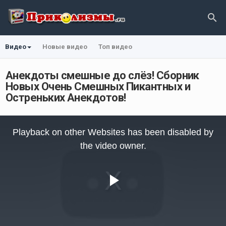
Видео
Новые видео
Топ видео
Анекдоты смешные до слёз! Сборник
Новых Очень Смешных Пикантных и
Остреньких Анекдотов!
This
is
Playback on other Websites has been disabled by
a
modal
the video owner.
window.
Play