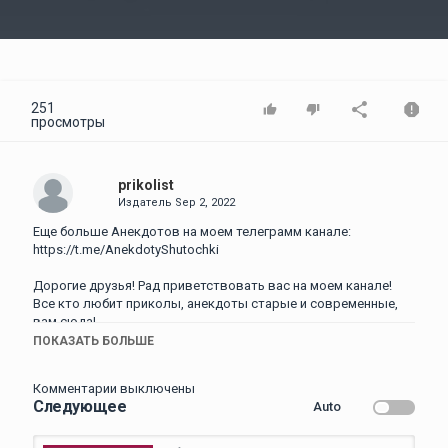
Video
251
просмотры
prikolist
Издатель
Sep 2, 2022
Еще больше Анекдотов на моем телеграмм канале:
https://t.me/AnekdotyShutochki
Дорогие друзья! Рад приветствовать вас на моем канале!
Все кто любит приколы, анекдоты старые и современные,
вам сюда!
Вас ждут анекдоты для хорошего настроения! Анекдоты
ПОКАЗАТЬ БОЛЬШЕ
смешные и анекдоты с тонким юмором, на любой вкус,
только для вас!
Комментарии выключены
Следующее
Auto
Оставляйте комментарии, присылайте свои анекдоты, и в
ближайших выпусках вы их услышите. Ставьте лайки и
делитесь этим видео со своими друзьями!