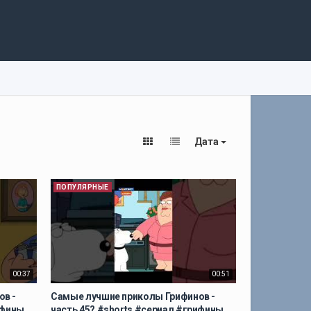
Дата
ПОПУЛЯРНЫЕ
00:37
00:51
ов -
Самые лучшие приколы Грифинов -
ифины
часть 45? #shorts #сериал #грифины