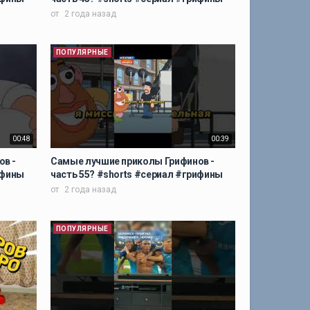
от
2 года назад
ПОПУЛЯРНЫЕ
00:48
00:39
ов -
Самые лучшие приколы Грифинов -
ифины
часть 55? #shorts #сериал #грифины
от
2 года назад
ПОПУЛЯРНЫЕ