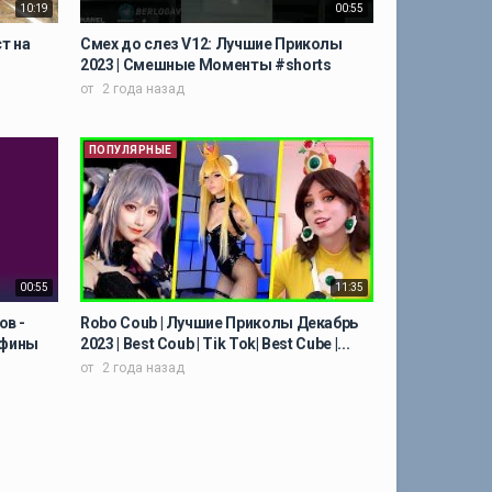
10:19
00:55
т на
Смех до слез V12: Лучшие Приколы
2023 | Смешные Моменты #shorts
от
2 года назад
ПОПУЛЯРНЫЕ
00:55
11:35
ов -
Robo Coub | Лучшие Приколы Декабрь
ифины
2023 | Best Coub | Tik Tok| Best Cube |...
от
2 года назад