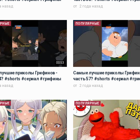
а назад
от
2 года назад
ЯРНЫЕ
ПОПУЛЯРНЫЕ
00:53
лучшие приколы Грифинов -
Самые лучшие приколы Грифин
4? #shorts #сериал #грифины
часть 57? #shorts #сериал #гр
а назад
от
2 года назад
ЯРНЫЕ
ПОПУЛЯРНЫЕ