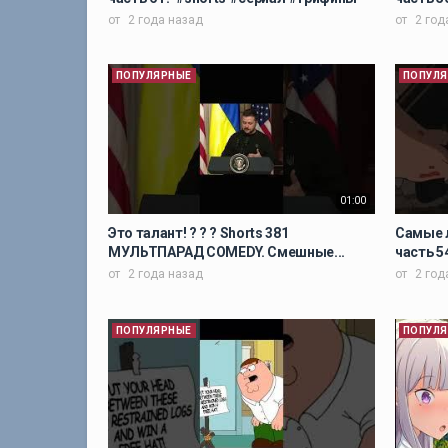
от
2 года назад
от
2 год
ПОПУЛЯРНЫЕ
ПОПУЛ
01:00
Это талант! ? ? ? Shorts 381
Самые 
МУЛЬТПАРАД COMEDY. Смешные...
часть 5
от
2 года назад
от
2 год
ПОПУЛЯРНЫЕ
ПОПУЛ