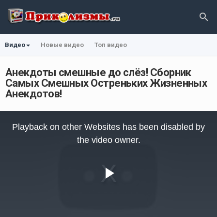
Видео
Новые видео
Топ видео
Анекдоты смешные до слёз! Сборник
Самых Смешных Остреньких Жизненных
Анекдотов!
This
is
Playback on other Websites has been disabled by
a
modal
the video owner.
window.
Play