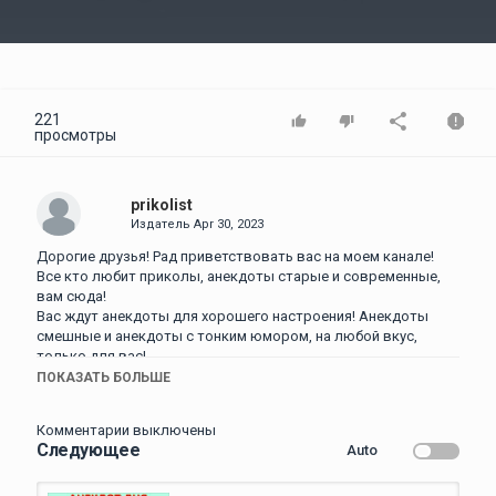
Video
221
просмотры
prikolist
Издатель
Apr 30, 2023
Дорогие друзья! Рад приветствовать вас на моем канале!
Все кто любит приколы, анекдоты старые и современные,
вам сюда!
Вас ждут анекдоты для хорошего настроения! Анекдоты
смешные и анекдоты с тонким юмором, на любой вкус,
только для вас!
ПОКАЗАТЬ БОЛЬШЕ
Оставляйте комментарии, ставьте лайки и делитесь этим
видео со своими друзьями!
Комментарии выключены
Всем позитива, добра, здоровья и хорошего настроения!
Следующее
Auto
Анекдоты смешные до слёз! Сборник Самых Смешных
Остреньких Жизненных Анекдотов! Смешные Анекдоты!