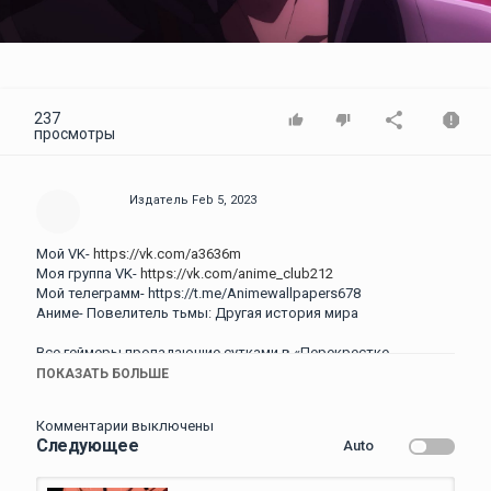
Video
237
просмотры
Издатель
Feb 5, 2023
Мой VK-
https://vk.com/a3636m
Моя группа VK-
https://vk.com/anime_club212
Мой телеграмм- https://t.me/Animewallpapers678
Аниме- Повелитель тьмы: Другая история мира
Все геймеры пропадающие сутками в «Перекрестке
желаний» опасаются персонажа под названием Диабло.
ПОКАЗАТЬ БОЛЬШЕ
Столкновение с таким сильным противником означает
неминуемое поражение, многие принимают решение избегать
Комментарии выключены
встречи. Никто не задумывается, за ипостасью короля
Следующее
Auto
демонов стоит обычный парень, ежедневно находящийся за
монитором компьютера.