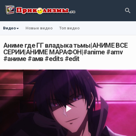
Видео
Новые видео
Топ видео
Аниме где ГГ владыка тьмы|АНИМЕ ВСЕ
СЕРИИ|АНИМЕ МАРАФОН|#anime #amv
#аниме #амв #edits #edit
Play