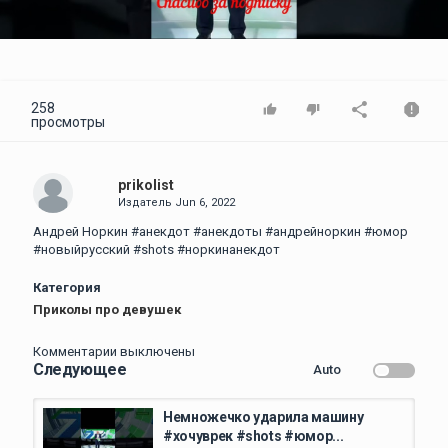
Video
258
просмотры
prikolist
Издатель
Jun 6, 2022
Андрей Норкин #анекдот #анекдоты #андрейноркин #юмор
#новыйрусский #shots #норкинанекдот
Категория
Приколы про девушек
Комментарии выключены
Следующее
Auto
Немножечко ударила машину
#хочуврек #shots #юмор...