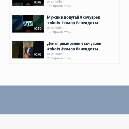
от
prikolist
00:09
165 просмотры
Мужик и попугай #хочуврек
#shots #юмор #анекдоты...
от
prikolist
00:50
178 просмотры
День примирения #хочуврек
#shots #юмор #анекдоты...
от
prikolist
00:08
232 просмотры
Разочарование #хочуврек #shots
#юмор #анекдоты...
от
prikolist
00:25
236 просмотры
Разговор на пляже
#хочуврек#shots #юмор...
от
prikolist
00:16
228 просмотры
Лихие 90-ые #хочуврек#shots
#юмор #анекдоты...