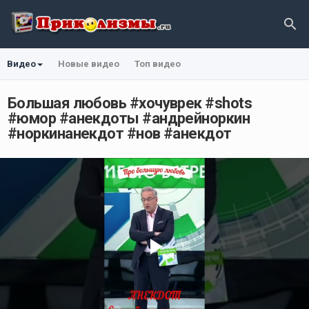
Видео
Новые видео
Топ видео
Большая любовь #хочуврек #shots
#юмор #анекдоты #андрейноркин
#норкинанекдот #нов #анекдот
Play