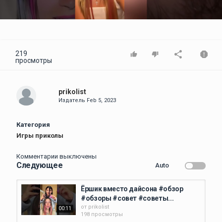
Video
219
просмотры
prikolist
Издатель
Feb 5, 2023
Категория
Игры приколы
Комментарии выключены
Следующее
Auto
Ёршик вместо дайсона #обзор
#обзоры #совет #советы...
от
prikolist
00:11
198 просмотры