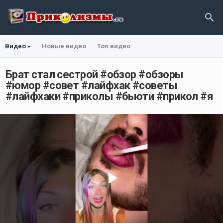
Видео
Новые видео
Топ видео
Брат стал сестрой #обзор #обзоры
#юмор #совет #лайфхак #советы
#лайфхаки #приколы #бьюти #прикол #я
Play