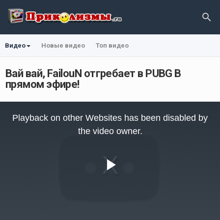
Видео
Новые видео
Топ видео
Вай вай, FailouN отгребает в PUBG В
прямом эфире!
This
is
Playback on other Websites has been disabled by
a
modal
the video owner.
window.
Play