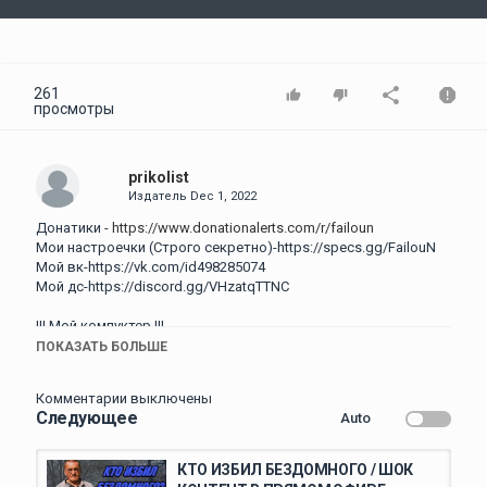
Video
261
просмотры
prikolist
Издатель
Dec 1, 2022
Донатики -
https://www.donationalerts.com/r/failoun
Мои настроечки (Строго секретно)-https://specs.gg/FailouN
Мой вк-https://vk.com/id498285074
Мой дс-https://discord.gg/VHzatqTTNC
!!! Мой компуктер !!!
ПОКАЗАТЬ БОЛЬШЕ
Процессор- Amd Ryzen 7 2700
Видеокарта- Gtx 1060 6gb
Комментарии выключены
Оперативная память- 2 планки по 8Gb 3200Мгц
Следующее
Auto
Sd- m.2 накопитель на 120gb
#Highlights​​ #гидрокорбонаткальциявмешкескукурузой
КТО ИЗБИЛ БЕЗДОМНОГО / ШОК
#FailouN #Edit #Movie​​​ #Razveden_YouTube #Appelsin1​