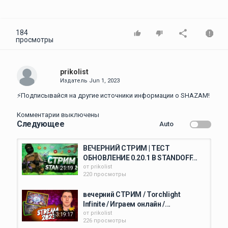
184
просмотры
prikolist
Издатель
Jun 1, 2023
⚡️Подписывайся на другие источники информации о SHAZAM!
Комментарии выключены
Следующее
Auto
ВЕЧЕРНИЙ СТРИМ | ТЕСТ
ОБНОВЛЕНИЕ 0.20.1 В STANDOFF...
от
prikolist
21:19
220 просмотры
вечерний СТРИМ / Torchlight
Infinite / Играем онлайн /...
от
prikolist
3:19:17
226 просмотры