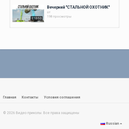
Вечерний "СТАЛЬНОЙ ОХОТНИК"
от
198 просмотры
2:13:50
ВЕЧЕРНИЙ СТРИМ | ТЕСТ
ОБНОВЛЕНИЕ 0.20.1 В STANDOFF...
от
prikolist
1:20:17
230 просмотры
ВЕЧЕРНИЙ СТРИМ | ОБЩЕНИЕ |
ИГРЫ | ПРИКОЛЫ | ССЫЛКА НА...
от
prikolist
3:18:07
172 просмотры
Вечерний кофий - 31 мая
от
175 просмотры
Главная
Контакты
Условия соглашения
58:26
КРИД, КРИК, ШАЗАМ,
© 2026 Видео приколы. Все права защищены
КОКАИНОВЫЙ МЕДВЕДЬ - Обзор...
от
prikolist
Russian
15:11
190 просмотры