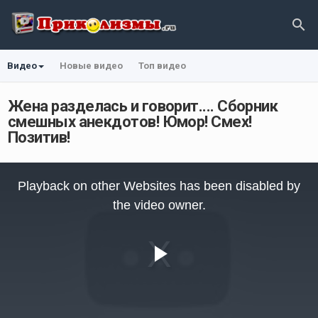
Видео
Новые видео
Топ видео
Жена разделась и говорит.... Сборник
смешных анекдотов! Юмор! Смех!
Позитив!
This
is
Playback on other Websites has been disabled by
a
modal
the video owner.
window.
Play