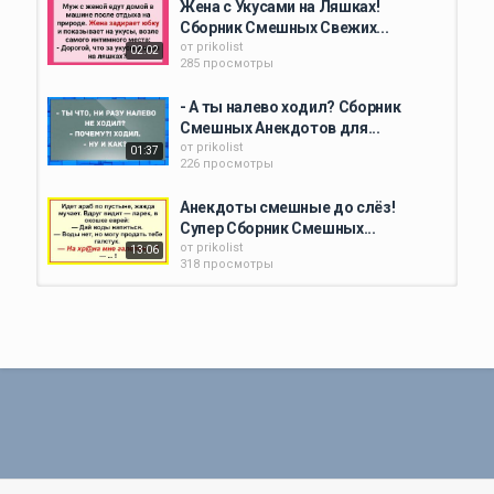
Жена с Укусами на Ляшках!
Сборник Смешных Свежих...
от
prikolist
02:02
285 просмотры
- А ты налево ходил? Сборник
Смешных Анекдотов для...
от
prikolist
01:37
226 просмотры
Анекдоты смешные до слёз!
Супер Сборник Смешных...
от
prikolist
13:06
318 просмотры
Привёл первый раз сын невесту в
дом.... Сборник смешных...
от
prikolist
00:10
239 просмотры
Сборник Веселых Смешных
Анекдотов для Настроения...
от
02:25
247 просмотры