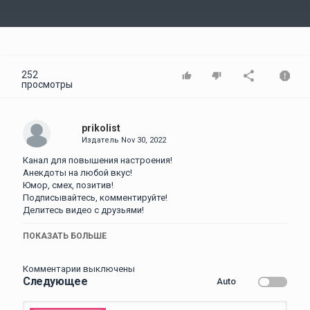
Video
252
просмотры
prikolist
Издатель
Nov 30, 2022
Канал для повышения настроения!
Анекдоты на любой вкус!
Юмор, смех, позитив!
Подписывайтесь, комментируйте!
Делитесь видео с друзьями!
#анекдоты #анекдотысмешные #анекдотысвежие
ПОКАЗАТЬ БОЛЬШЕ
Категория
Комментарии выключены
Анекдоты
Следующее
Auto