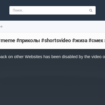
ео
d #meme #приколы #shortsvideo #жиза #смех
ack on other Websites has been disabled by the video 