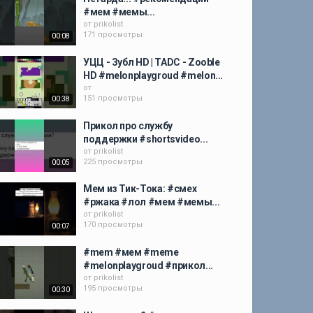
#мем #мемы...
от
prikolist
171 просмотры
00:08
УЦЦ - Зубл HD | TADC - Zooble
HD #melonplaygroud #melon...
от
151 просмотры
00:38
Прикол про службу
поддержки #shortsvideo...
от
prikolist
225 просмотры
00:05
Мем из Тик-Тока: #смех
#ржака #лол #мем #мемы...
от
prikolist
170 просмотры
00:07
#mem #мем #meme
#melonplaygroud #прикол...
от
prikolist
195 просмотры
00:30