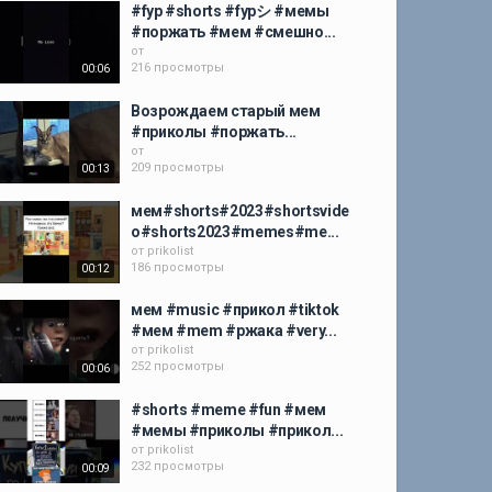
#fyp #shorts #fypシ #мемы
#поржать #мем #смешно...
от
216 просмотры
00:06
Возрождаем старый мем
#приколы #поржать...
от
209 просмотры
00:13
мем#shorts#2023#shortsvide
o#shorts2023#memes#me...
от
prikolist
186 просмотры
00:12
мем #music #прикол #tiktok
#мем #mem #ржака #very...
от
prikolist
252 просмотры
00:06
#shorts #meme #fun #мем
#мемы #приколы #прикол...
от
prikolist
232 просмотры
00:09