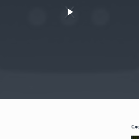
Play
Video
Сл