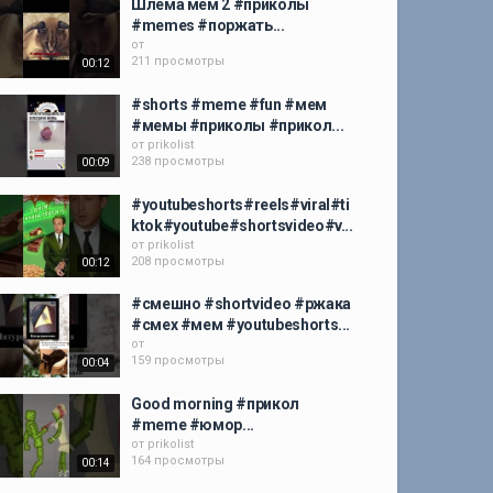
Шлема мем 2 #приколы
#memes #поржать...
от
211 просмотры
00:12
#shorts #meme #fun #мем
#мемы #приколы #прикол...
от
prikolist
238 просмотры
00:09
#youtubeshorts#reels#viral#ti
ktok#youtube#shortsvideo#v...
от
prikolist
208 просмотры
00:12
#смешно #shortvideo #ржака
#смех #мем #youtubeshorts...
от
159 просмотры
00:04
Good morning #прикол
#meme #юмор...
от
prikolist
164 просмотры
00:14