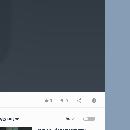
0
0
едующее
Auto
Петарда... #рекомендации