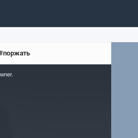
 #поржать
owner.