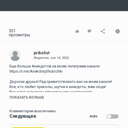
Video
351
просмотры
prikolist
Издатель
Jun 14, 2022
Еще больше Анекдотов на моем телеграмм канале:
https://t.me/AnekdotyShutochki
Дорогие друзья! Рад приветствовать вас на моем канале!
Все, кто любит приколы, шутки и анекдоты, вам сюда!
Вас ждут анекдоты для хорошего настроения!
ПОКАЗАТЬ БОЛЬШЕ
Оставляйте комментарии, присылайте свои анекдоты, и в
ближайших выпусках вы их увидите.
Комментарии выключены
Ставьте лайки и делитесь этим видео со своими друзьями!
Следующее
Auto
Всем позитива, добра, здоровья и хорошего настроения!
Мужик Снял Путану ...! Анекдоты Пикантные смешные до