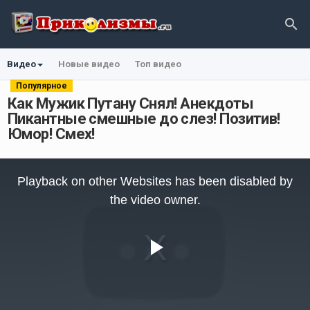
Видео
Новые видео
Топ видео
Популярное
Как Мужик Путану Снял! Анекдоты
Пикантные смешные до слез! Позитив!
Юмор! Смех!
This
is
Playback on other Websites has been disabled by
a
modal
the video owner.
window.
Play