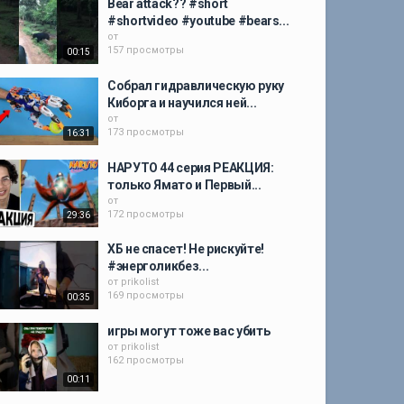
Bear attack?? #short
#shortvideo #youtube #bears...
от
157 просмотры
00:15
Собрал гидравлическую руку
Киборга и научился ней...
от
173 просмотры
16:31
НАРУТО 44 серия РЕАКЦИЯ:
только Ямато и Первый...
от
172 просмотры
29:36
ХБ не спасет! Не рискуйте!
#энерголикбез...
от
prikolist
169 просмотры
00:35
игры могут тоже вас убить
от
prikolist
162 просмотры
00:11