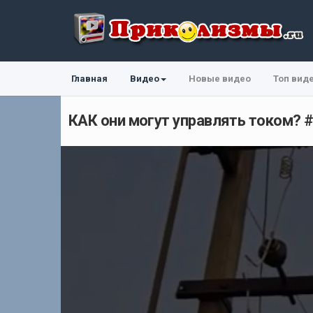
Главная
Видео
Новые видео
Топ вид
КАК они могут управлять током? #e