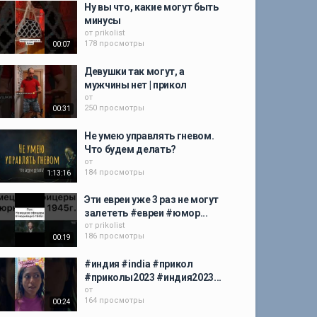
Ну вы что, какие могут быть
минусы
от
prikolist
178 просмотры
00:07
Девушки так могут, а
мужчины нет | прикол
от
250 просмотры
00:31
Не умею управлять гневом.
Что будем делать?
от
184 просмотры
1:13:16
Эти евреи уже 3 раз не могут
залететь #евреи #юмор...
от
prikolist
186 просмотры
00:19
#индия #india #прикол
#приколы2023 #индия2023...
от
164 просмотры
00:24