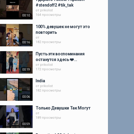
#stendoff2 #tik_tak
от
prikolist
164 просмотры
00:10
100% девушек не могут это
повторить
от
182 просмотры
00:16
Пусть эти воспоминания
останутся здесь ❤️...
от
prikolist
172 просмотры
00:19
India
от
prikolist
182 просмотры
00:06
Только Девушки Так Могут
от
189 просмотры
00:59