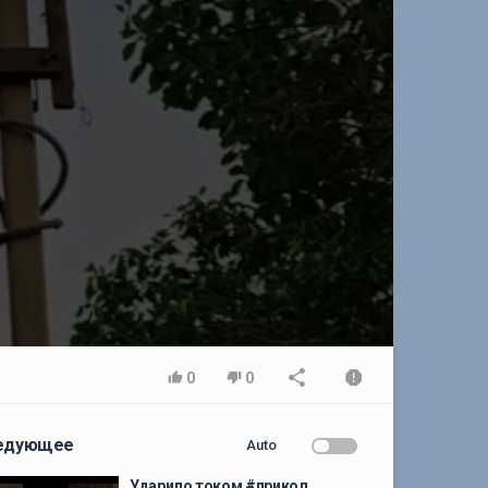
0
0
едующее
Auto
Ударило током #прикол