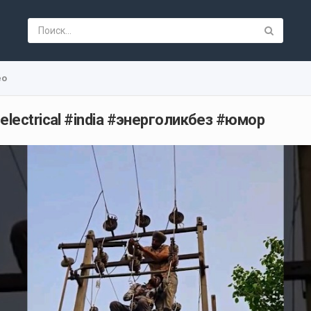
ео
lectrical #india #энерголикбез #юмор