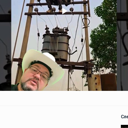
Play
Video
Сл