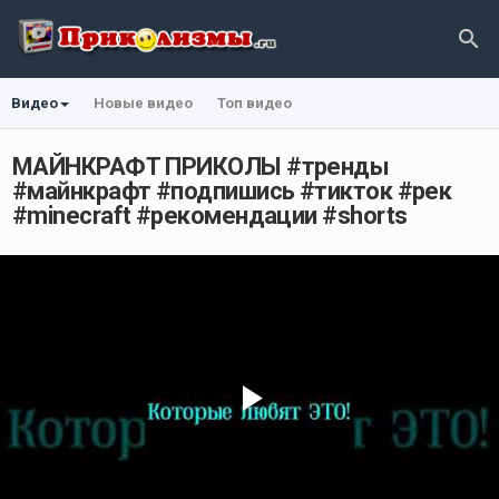
Видео
Новые видео
Топ видео
МАЙНКРАФТ ПРИКОЛЫ #тренды
#майнкрафт #подпишись #тикток #рек
#minecraft #рекомендации #shorts
Play