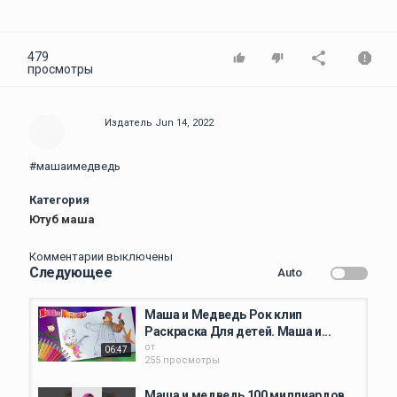
479
просмотры
Издатель
Jun 14, 2022
#машаимедведь
Категория
Ютуб маша
Комментарии выключены
Следующее
Auto
Маша и Медведь Рок клип
Раскраска Для детей. Маша и...
от
06:47
255 просмотры
Маша и медведь 100 миллиардов