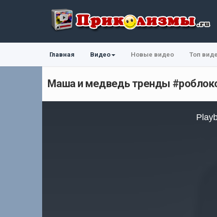
Главная
Видео
Новые видео
Топ вид
Маша и медведь тренды #робло
This
is
Playb
a
modal
window.