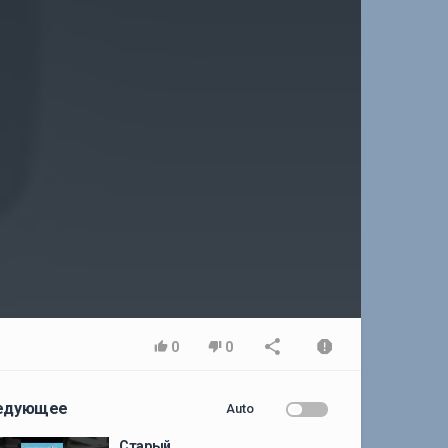
0
0
едующее
Auto
Старый...