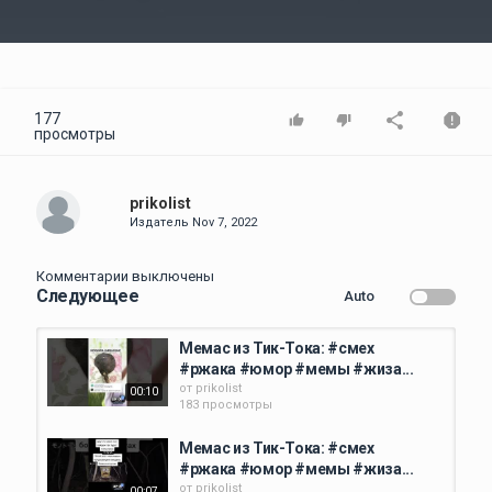
Video
177
просмотры
prikolist
Издатель
Nov 7, 2022
Комментарии выключены
Следующее
Auto
Мемас из Тик-Тока: #смех
#ржака #юмор #мемы #жиза...
от
prikolist
00:10
183 просмотры
Мемас из Тик-Тока: #смех
#ржака #юмор #мемы #жиза...
от
prikolist
00:07