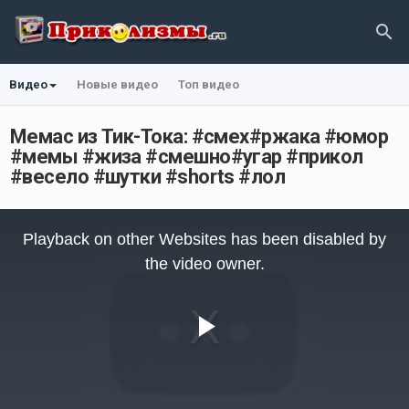
Видео
Новые видео
Топ видео
Мемас из Тик-Тока: #смех#ржака #юмор
#мемы #жиза #смешно#угар #прикол
#весело #шутки #shorts #лол
This
is
Playback on other Websites has been disabled by
a
modal
the video owner.
window.
Play