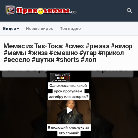
Видео
Новые видео
Топ видео
Мемас из Тик-Тока: #смех #ржака #юмор
#мемы #жиза #смешно #угар #прикол
#весело #шутки #shorts #лол
Play