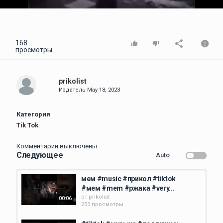
Video
168
просмотры
prikolist
Издатель
May 18, 2023
Категория
Tik Tok
Комментарии выключены
Следующее
Auto
мем #music #прикол #tiktok
#мем #mem #ржака #very...
от
prikolist
00:06
253 просмотры