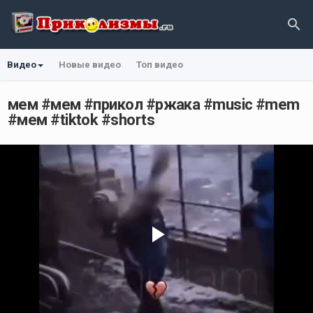
Видео
Новые видео
Топ видео
мем #мем #прикол #ржака #music #mem
#мем #tiktok #shorts
Play