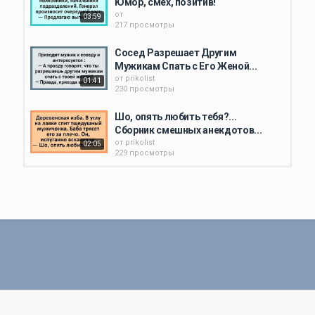
Юмор, смех, позитив!
от
03:59
Категория
217 просмотры
Анекдоты
Сосед Разрешает Другим
Мужикам Спать с Его Женой...
от
prikolist
01:41
230 просмотры
Шо, опять любить тебя?...
Сборник смешных анекдотов...
от
prikolist
02:05
229 просмотры
Сборник Самых Смешных
Пикантных и Жизненных...
от
prikolist
14:45
223 просмотры
На медкомиссии у хирурга
призывник голышом... Сборник...
от
prikolist
01:35
202 просмотры
Я с такой девушкой