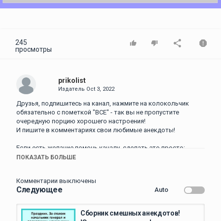
Video
245
просмотры
prikolist
Издатель
Oct 3, 2022
Друзья, подпишитесь на канал, нажмите на колокольчик
обязательно с пометкой "ВСЕ" - так вы не пропустите
очередную порцию хорошего настроения!
И пишите в комментариях свои любимые анекдоты!
Если есть желание помочь каналу, сделать это просто:
Поставь лайк видеоролику
ПОКАЗАТЬ БОЛЬШЕ
Напиши комментарий под видео
Поделись видео с друзьями через социальные сети
Комментарии выключены
Посмотри остальные видео на канале.
Следующее
Auto
Все вышеперечисленное поможет каналу в развитии.
Спасибо!
Сборник смешных анекдотов!
#анекдоты #анекдотысмешныедослез #лучшиеанекдоты