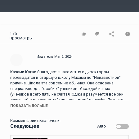
Video
175
просмотры
Издатель
Mar 2, 2024
Казами Юджи благодаря знакомству с директором
переводится в старшую школу Михама по "Неизвестной"
причине. Школа эта совсем не обычная. Она основана
специально для "особых" учеников. У каждой из них
(учеников всего пять не считая Юджи и разумеется все они
девушки) свои скелеты "тиранозавров" в шкафу. Да и сам
Юджи не так прост как кажется.
ПОКАЗАТЬ БОЛЬШЕ
Теги:аниме, аниме про любовь, анимедия, аниме все серии,
Комментарии выключены
аниме клип, аниме приколы, аниме все серии подряд, аниме
Следующее
Auto
подруга, аниме все серии фэнтези, аниме дороро,
анимеспирит, аниме романтика, анимерост, анимевост, аниме
дневник будущего, аниме онлайн, аниме смотреть онлайн,