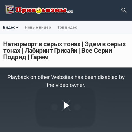
Видео
Новые видео
Топ видео
Натюрморт в серых тонах | Эдем в серых
тонах | Лабиринт Грисайи | Все Серии
Подряд | Гарем
This
is
Playback on other Websites has been disabled by
a
modal
the video owner.
window.
Play