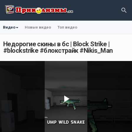
Видео
Новые видео
Топ видео
Недорогие скины в бс | Block Strike |
#blockstrike #блокстрайк #Nikis_Man
Play