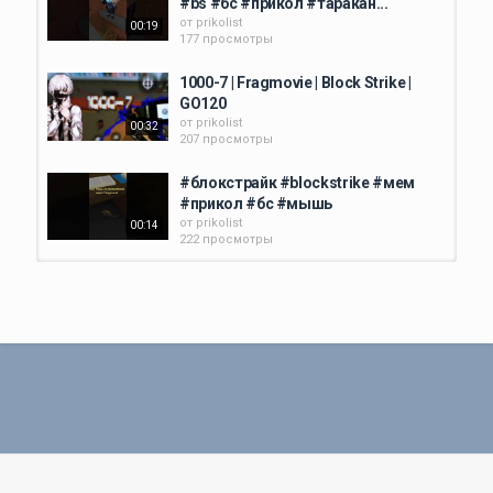
#bs #бс #прикол #таракан...
от
prikolist
00:19
177 просмотры
1000-7 | Fragmovie | Block Strike |
GO120
от
prikolist
00:32
207 просмотры
#блокстрайк #blockstrike #мем
#прикол #бс #мышь
от
prikolist
00:14
222 просмотры
прикол #blockstrike #блокстрайк
#прикол #подпишись...
от
prikolist
00:11
184 просмотры
КАК ВСТАВИТЬ СВОЕГО Nextbot В
БЛОК СТРАЙК? | Хэллоуин Блок...
от
prikolist
00:48
241 просмотры
Как сделать ночь/день в ЛЮБЫХ