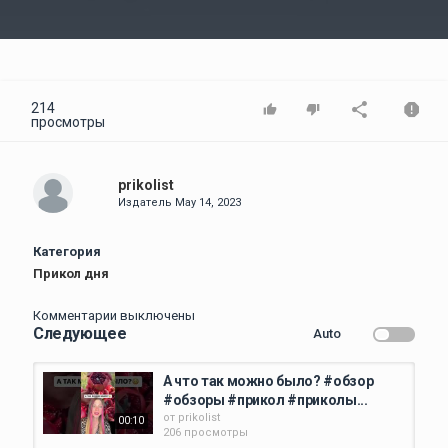
Video
214
просмотры
prikolist
Издатель
May 14, 2023
Категория
Прикол дня
Комментарии выключены
Следующее
Auto
А что так можно было? #обзор
#обзоры #прикол #приколы...
от
prikolist
00:10
206 просмотры