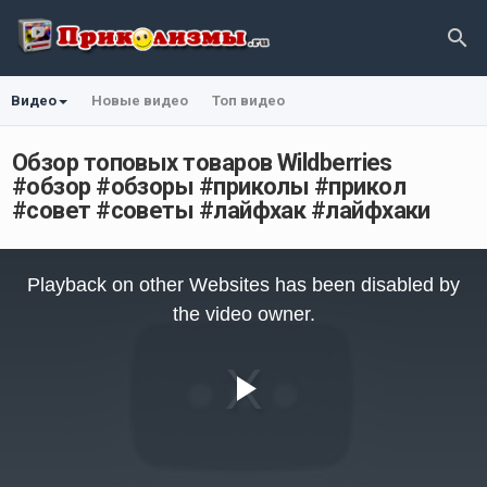
Видео
Новые видео
Топ видео
Обзор топовых товаров Wildberries
#обзор #обзоры #приколы #прикол
#совет #советы #лайфхак #лайфхаки
This
is
Playback on other Websites has been disabled by
a
modal
the video owner.
window.
Play