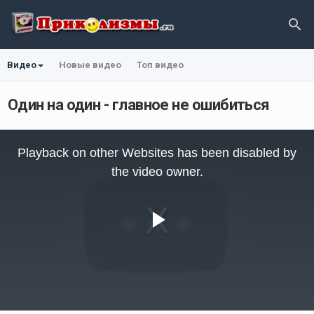
Видео
Новые видео
Топ видео
Один на один - главное не ошибиться
This
is
Playback on other Websites has been disabled by
a
modal
the video owner.
window.
Play
Video