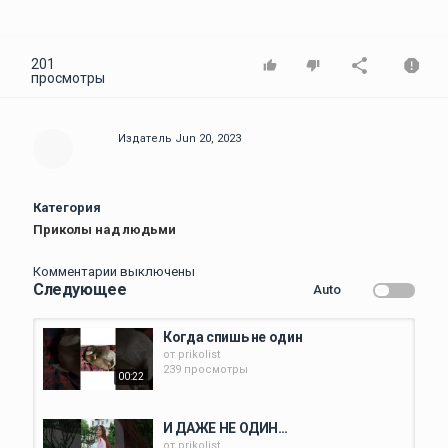
201
просмотры
Издатель
Jun 20, 2023
Категория
Приколы над людьми
Комментарии выключены
Следующее
Auto
Когда спишь не один
от
prikolist
239 просмотры
00:22
И ДАЖЕ НЕ ОДИН…
от
prikolist