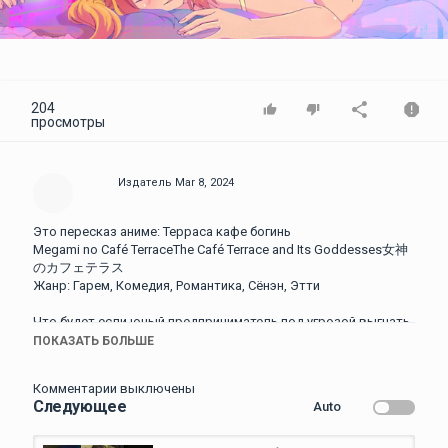
Video
204
просмотры
Издатель
Mar 8, 2024
Это пересказ аниме: Терраса кафе богинь
Megami no Café TerraceThe Café Terrace and Its Goddesses女神
のカフェテラス
Жанр: Гарем, Комедия, Романтика, Сёнэн, Этти
Что будет если юный предприниматель под угрозой выгнать
девушек из дома сделает их своими рабынями и откроет
ПОКАЗАТЬ БОЛЬШЕ
малый бизнес?
Комментарии выключены
Ролик о том почему существует этот канал:
Следующее
Auto
https://youtu.be/yfdGbJI00D8?si=AYDx-OsfO24qTeE8
Мой основной ютуб канал:
https://www.youtube.com/channel/
UC4i4QrHdNu40UzLT7F6ULdw