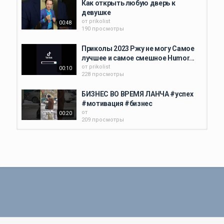
Как открыть любую дверь к
девушке
#Аниме #анимепересказ #краткийсюжет
от
prikolist
00:48
190 просмотры
Тайминги:
00:00 - 1:03 - Чем заинтересовало аниме
Приколы 2023 Ржу не могу Самое
1:03 - 3:54 - Завязка сюжета
лучшее и самое смешное Humor...
3:54 - 12:05 - Мейн Сюжет
от
prikolist
00:10
12:05 - 13:11 - Мнение
228 просмотры
Категория
БИЗНЕС ВО ВРЕМЯ ЛАНЧА #успех
Приколы про девушек
#мотивация #бизнес
от
00:20
209 просмотры
Бизнес? #прикол
#смешноевидео #видеоприкол...
от
prikolist
00:06
177 просмотры
Приколы 2023 /Лучшие приколы
2023 /Самое лучшее Самое...
от
prikolist
07:26
217 просмотры