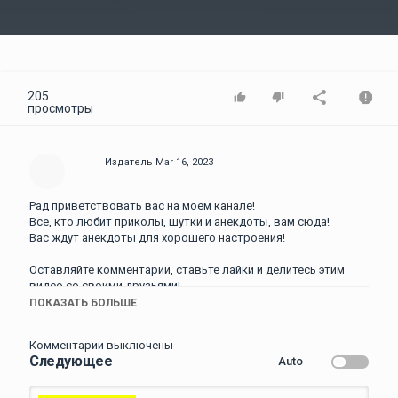
Video
205
просмотры
Издатель
Mar 16, 2023
Рад приветствовать вас на моем канале!
Все, кто любит приколы, шутки и анекдоты, вам сюда!
Вас ждут анекдоты для хорошего настроения!
Оставляйте комментарии, ставьте лайки и делитесь этим
видео со своими друзьями!
Всем позитива, добра, здоровья и хорошего настроения!
ПОКАЗАТЬ БОЛЬШЕ
Подборка Свежих Остреньких и Пикантных Анекдотов для
Комментарии выключены
Настроения! Анекдоты смешные до слез! Анекдоты
Следующее
Auto
смешные до слез! Самые Смешные Анекдоты! Юмор! Смех!
Позитив!
https://youtu.be/R-B0Q3I4D_c