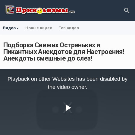
Видео
Новые видео
Топ видео
Подборка Свежих Остреньких и
Пикантных Анекдотов для Настроения!
Анекдоты смешные до слез!
This
is
Playback on other Websites has been disabled by
a
modal
the video owner.
window.
Play