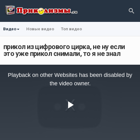
Видео
Новые видео
Топ видео
прикол из цифрового цирка, не ну если
это уже прикол снимали, то я не знал
This
is
Playback on other Websites has been disabled by
a
modal
the video owner.
window.
Play