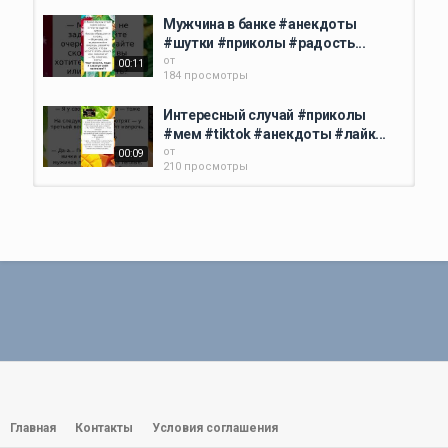
Мужчина в банке #анекдоты
#шутки #приколы #радость...
от
00:11
184 просмотры
Интересный случай #приколы
#мем #tiktok #анекдоты #лайк...
от
00:09
210 просмотры
Колокольчики Бубенчики
#приколы #мем #tiktok #лайк...
от
00:08
173 просмотры
Жених и невеста #приколы
#tiktok #мем #радость...
от
00:08
183 просмотры
Интересные имена #анекдоты
#шутки #приколы #радость...
от
Главная
Контакты
Условия соглашения
00:11
201 просмотры