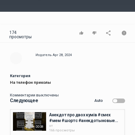
Video
174
просмотры
Издатель
Apr 28, 2024
Категория
На телефон приколы
Комментарии выключены
Следующее
Auto
Анекдот про двох кумів #смех
#мем #шортс #анекдотыновые...
от
00:08
166 просмотры