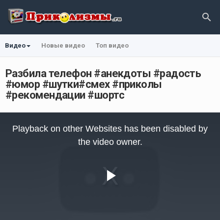
Видео
Новые видео
Топ видео
Разбила телефон #анекдоты #радость
#юмор #шутки#смех #приколы
#рекомендации #шортс
This
is
Playback on other Websites has been disabled by
a
modal
the video owner.
window.
Play