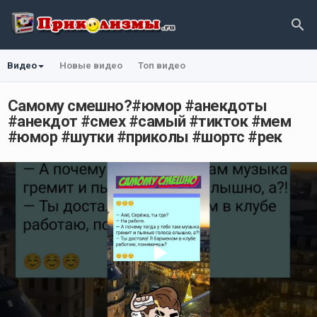
Видео
Новые видео
Топ видео
Самому смешно?#юмор #анекдоты
#анекдот #смех #самый #тикток #мем
#юмор #шутки #приколы #шортс #рек
Play