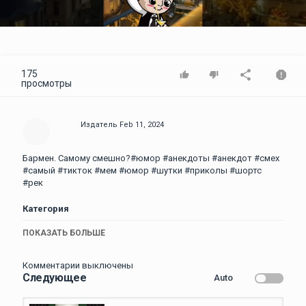
Video
175
просмотры
Издатель
Feb 11, 2024
Бармен. Самому смешно?#юмор #анекдоты #анекдот #смех
#самый #тикток #мем #юмор #шутки #приколы #шортс
#рек
Категория
Приколы пьяные
ПОКАЗАТЬ БОЛЬШЕ
Комментарии выключены
Следующее
Auto