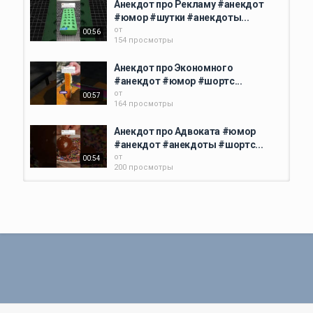
Анекдот про Рекламу #анекдот
#юмор #шутки #анекдоты...
от
00:56
154 просмотры
Анекдот про Экономного
#анекдот #юмор #шортс...
от
00:57
164 просмотры
Анекдот про Адвоката #юмор
#анекдот #анекдоты #шортс...
от
00:54
200 просмотры
Анекдот про Мужика #анекдот
#анекдоты #приколы #смех...
от
00:55
212 просмотры
Анекдот про Аптекаря #анекдот
#юмор #смех #шортс #шутки...
от
00:53
158 просмотры