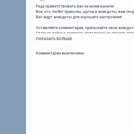
Рада приветствовать вас на моем канале!
Все, кто любит приколы, шутки и анекдоты, вам сюд
Вас ждут анекдоты для хорошего настроения!
Оставляйте комментарии, присылайте свои анекдоты
Ставьте лайки и делитесь этим видео со своими дру
Всем позитива, добра, здоровья и хорошего настрое
ПОКАЗАТЬ БОЛЬШЕ
Анекдоты смешные до слез! Подборка Веселых Ане
Комментарии выключены
Смех! Позитив! Выпуск
Если вам понравились анекдоты, подпишитесь на ка
выпуски анекдотов.
https://www.youtube.com/chan
Плейлист со всеми пикантными анекдотами: https://y
#анекдоты #сборниканекдотов #смешныеанекдот
Категория
Анекдоты