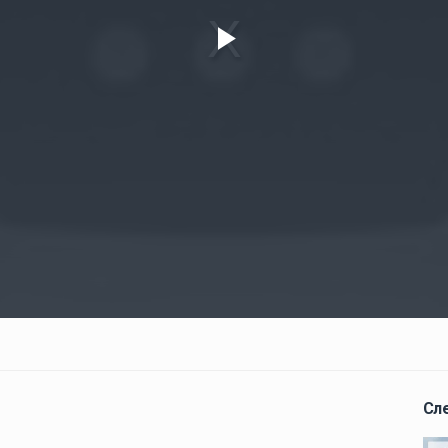
Play
Video
Сл