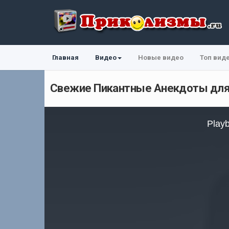
Главная
Видео
Новые видео
Топ вид
Свежие Пикантные Анекдоты для 
This
is
Playb
a
modal
window.