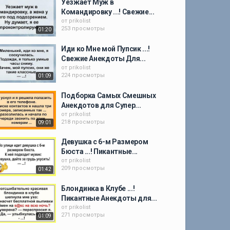
Уезжает Муж в
Командировку ...! Свежие...
от
prikolist
253 просмотры
01:20
Иди ко Мне мой Пупсик ...!
Свежие Анекдоты Для...
от
prikolist
224 просмотры
01:09
Подборка Самых Смешных
Анекдотов для Супер...
от
prikolist
218 просмотры
09:01
Девушка с 6-м Размером
Бюста ...! Пикантные...
от
prikolist
209 просмотры
01:42
Блондинка в Клубе ...!
Пикантные Анекдоты для...
от
prikolist
271 просмотры
01:09