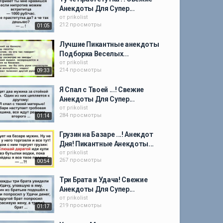
Анекдоты Для Супер...
от
prikolist
212 просмотры
01:05
Лучшие Пикантные анекдоты
Подборка Веселых...
от
prikolist
214 просмотры
09:33
Я Спал с Твоей ...! Свежие
Анекдоты Для Супер...
от
prikolist
284 просмотры
01:14
Грузин на Базаре ...! Анекдот
Дня! Пикантные Анекдоты...
от
prikolist
267 просмотры
00:54
Три Брата и Удача! Свежие
Анекдоты Для Супер...
от
prikolist
219 просмотры
01:17