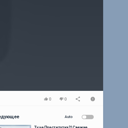
0
0
едующее
Auto
Ту че Прастетутка?! Свежие