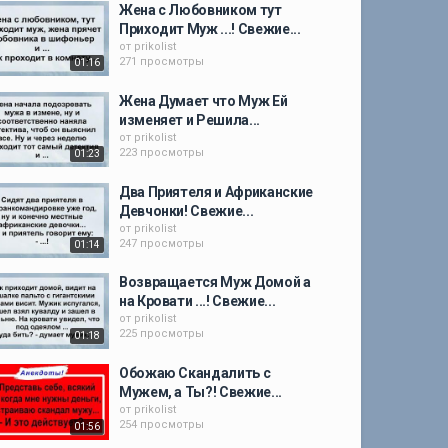
Жена с Любовником тут
Приходит Муж ...! Свежие...
от
prikolist
271 просмотры
01:16
Жена Думает что Муж Ей
изменяет и Решила...
от
prikolist
223 просмотры
01:23
Два Приятеля и Африканские
Девчонки! Свежие...
от
prikolist
247 просмотры
01:14
Возвращается Муж Домой а
на Кровати ...! Свежие...
от
prikolist
225 просмотры
01:18
Обожаю Скандалить с
Мужем, а Ты?! Свежие...
от
prikolist
254 просмотры
01:56