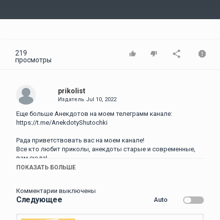
Video
219
просмотры
prikolist
Издатель
Jul 10, 2022
Еще больше Анекдотов на моем телеграмм канале:
https://t.me/AnekdotyShutochki
Рада приветствовать вас на моем канале!
Все кто любит приколы, анекдоты старые и современные,
вам сюда!
Вас ждут анекдоты для хорошего настроения! Анекдоты
ПОКАЗАТЬ БОЛЬШЕ
смешные и анекдоты с тонким юмором, на любой вкус,
только для вас!
Комментарии выключены
Следующее
Auto
Оставляйте комментарии, присылайте свои анекдоты, и в
ближайших выпусках вы их услышите. Ставьте лайки и
делитесь этим видео со своими друзьями!