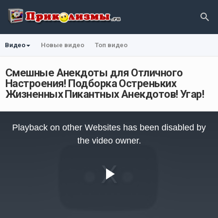
Видео
Новые видео
Топ видео
Смешные Анекдоты для Отличного
Настроения! Подборка Остреньких
Жизненных Пикантных Анекдотов! Угар!
This
is
Playback on other Websites has been disabled by
a
modal
the video owner.
window.
Play