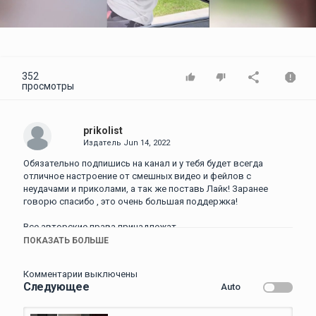
Video
352
просмотры
prikolist
Издатель
Jun 14, 2022
Обязательно подпишись на канал и у тебя будет всегда
отличное настроение от смешных видео и фейлов с
неудачами и приколами, а так же поставь Лайк! Заранее
говорю спасибо , это очень большая поддержка!
Все авторские права принадлежат
Их законным владельцам.
ПОКАЗАТЬ БОЛЬШЕ
Если вы являетесь автором
Фрагмента из выпуска и его
Комментарии выключены
Распространение ущемляет Ваши
Следующее
Auto
авторские права просим связаться с нами.
приколы, лучшие приколы, русские приколы, новые