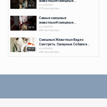
животные#смешные...
#Котики #приколы #собаки #Смешно
от
prikolist
00:12
219 просмотры
Категория
Животный прикол
Самые смешные
животные#смешные...
от
prikolist
00:12
204 просмотры
Смешные Животные Видео
Смотреть. Смешные Собаки и...
от
prikolist
04:07
226 просмотры
8 минут смешные животные|
Нарезка с животными|Коты...
от
08:34
228 просмотры
СМЕШНЫЕ КОТЫ, СОБАКИ И
ДРУГИЕ ЖИВОТНЫЕ
от
prikolist
10:12
202 просмотры
Самые смешные