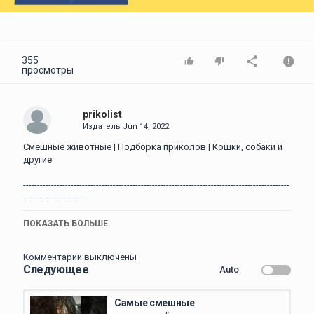
Video
355
просмотры
prikolist
Издатель
Jun 14, 2022
Смешные животные | Подборка приколов | Кошки, собаки и
другие
-----------------------------------------------------------------------------------------------
-----------------------
Наш Instagram:
ПОКАЗАТЬ БОЛЬШЕ
https://www.instagram.com/lego.family_top/?
igshid=YmMyMTA2M2Y=
Комментарии выключены
Следующее
Auto
-----------------------------------------------------------------------------------------------
-----------------------
Смешные животные | Подборка приколов | Кошки, собаки и
Самые смешные
другие