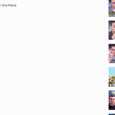
 One Piece
——————