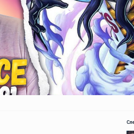
Play
Video
Сл