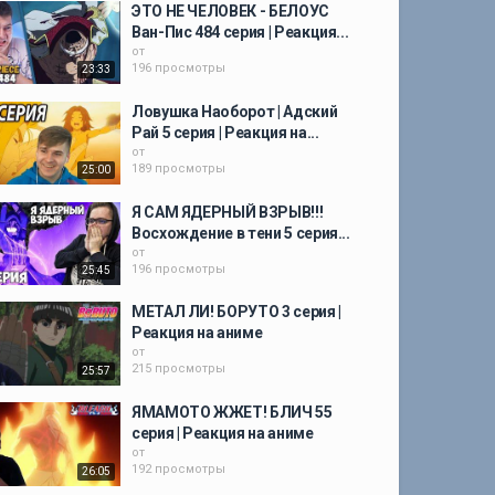
ЭТО НЕ ЧЕЛОВЕК - БЕЛОУС
Ван-Пис 484 серия | Реакция...
от
196 просмотры
23:33
Ловушка Наоборот | Адский
Рай 5 серия | Реакция на...
от
189 просмотры
25:00
Я САМ ЯДЕРНЫЙ ВЗРЫВ!!!
Восхождение в тени 5 серия...
от
196 просмотры
25:45
МЕТАЛ ЛИ! БОРУТО 3 серия |
Реакция на аниме
от
215 просмотры
25:57
ЯМАМОТО ЖЖЕТ! БЛИЧ 55
серия | Реакция на аниме
от
192 просмотры
26:05