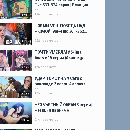
Пис 533-534 серия | Реакция...
от
196 просмотры
42:41
НОВЫЙ МЕЧ! ПОБЕДА НАД
РЮМОЙ! Ван-Пис 361-362...
от
222 просмотры
41:30
ПОЧТИ УМЕРЛА! Убийца
Акаме 16 серия (Akame ga...
от
176 просмотры
27:26
УДАР ТОРФИНА?! Сага о
винланде 2 сезон 4 серия /...
от
195 просмотры
30:36
НЕОБЪЯТНЫЙ ОКЕАН 3 серия |
Реакция на аниме
от
216 просмотры
23:04