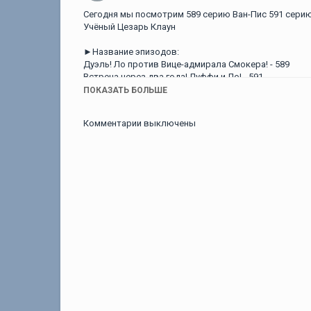
Сегодня мы посмотрим 589 серию Ван-Пис 591 серию
Учёный Цезарь Клаун
►Название эпизодов:
Дуэль! Ло против Вице-адмирала Смокера! - 589
Встреча через два года! Луффи и Ло! - 591
ПОКАЗАТЬ БОЛЬШЕ
NAKAMA CARD https://t.me/nakamacard_bot
Комментарии выключены
————————————————————————————————