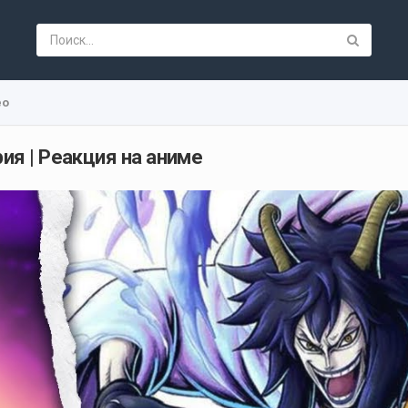
ео
ия | Реакция на аниме