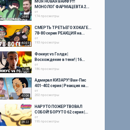
МОЯ НОВАЯ ВАЙФУ!!!
МОНОЛОГ ФАРМАЦЕВТА 2...
от
174 просмотры
26:45
СМЕРТЬ ТРЕТЬЕГО ХОКАГЕ...
78-80 серия РЕАКЦИЯ на...
от
193 просмотры
40:51
Фониус vs Голди |
Восхождение в тени! | 16...
от
186 просмотры
15:08
Адмирал КИЗАРУ! Ван-Пис
401-402 серия | Реакция на...
от
202 просмотры
40:04
НАРУТО ПОЖЕРТВОВАЛ
СОБОЙ! БОРУТО 62 серия |...
от
195 просмотры
28:22