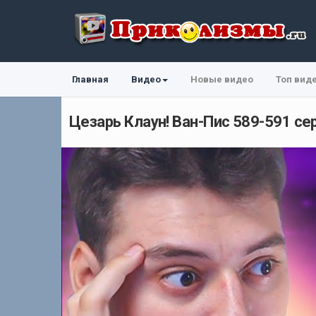
Главная
Видео
Новые видео
Топ вид
Цезарь Клаун! Ван-Пис 589-591 сер