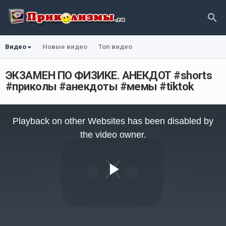
Видео
Новые видео
Топ видео
ЭКЗАМЕН ПО ФИЗИКЕ. АНЕКДОТ #shorts
#приколы #анекдоты #мемы #tiktok
This
is
Playback on other Websites has been disabled by
a
modal
the video owner.
window.
Play