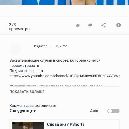
Video
273
просмотры
Издатель
Jul 3, 2022
Захватывающие случаи в спорте, которые хочется
пересматривать
Подписка на канал
https://www.youtube.com/channel/UCZQrA6Jnw08iF8GcFx4VDWg
Женский спорт - это не просто про красоту - это про
характер, силу воли, человечность, легкость и самое
ПОКАЗАТЬ БОЛЬШЕ
настоящие яростное желание победы. Мы подготовили для
вас подборку моментов в женском спорте, где девушки
Комментарии выключены
проявили сильный дух и истинное мужество. Подпишись,
Следующее
Auto
чтобы не пропускать наши новые подборки и не забудь
поставить лайк! Приятного просмотра!
Снова она? #Shorts
Октавия набрав нужную скорость осуществляет