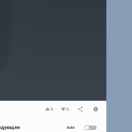
0
0
едующее
Auto