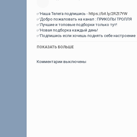
✅Наша Телега подпишись -
https://bit.ly/2RZt7YW
✅Добро пожаловать на канал : ПРИКОЛЫ ТРОЛЛЯ
✅Лучшие и топовые подборки только тут!
✅Новая подборка каждый день!
✅Подпишись если хочешь поднять себе настроение
✅Если вам понравился ролик, то ставьте лайк и дел
ПОКАЗАТЬ БОЛЬШЕ
будет развиваться благодаря вам.
Комментарии выключены
✅Все авторские права принадлежат Их законным вл
его Распространение ущемляет Ваши авторские прав
✅Тест на психику 2023 года ржака прикол приколюх
приколов,то подписка с тебя)
Лучшие приколы, тест на психику ЗАСМЕЯЛСЯ ПРОИ
#Смешно #СмешныеВидео #ЛучшиеПриколы #ПРИК
Категория
Лучшие приколы