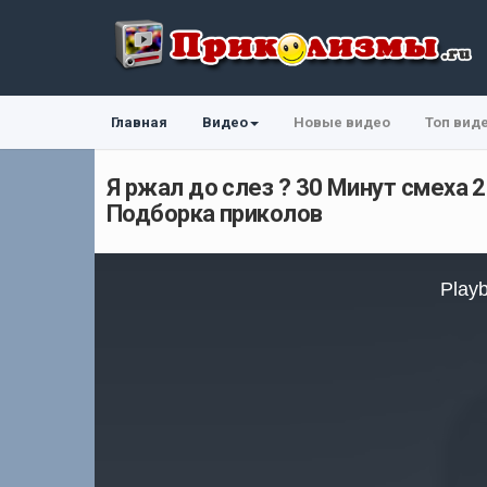
Главная
Видео
Новые видео
Топ вид
Я ржал до слез ? 30 Минут смех
Подборка приколов
This
is
Playb
a
modal
window.