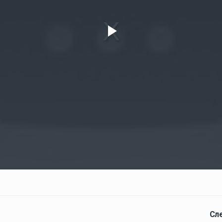
Play
Video
Сл