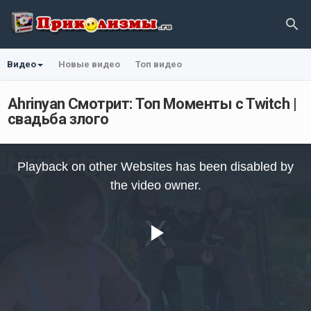
Видео
Новые видео
Топ видео
Ahrinyan Смотрит: Топ Моменты с Twitch |
свадьба злого
This
is
Playback on other Websites has been disabled by
a
modal
the video owner.
window.
Play