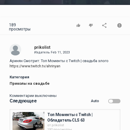
Video
189
просмотры
prikolist
Издатель
Feb 11, 2023
Аринян Смотрит: Топ Моменты с Twitch | свадьба злого
https://www.twitch.tv/ahrinyan
Категория
Приколы на свадьбе
Комментарии выключены
Следующее
Auto
Топ Моменты с Twitch |
Обладатель CLS 63
от
prikolist
18:57
192 просмотры