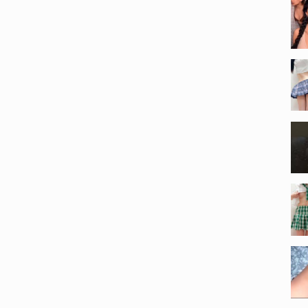
 #compilation #funny #автоприколы #приколытикток
раль2022приколы #свежиеприколы #bestcoub
#приколынадорогах #засмеялсяпроиграл #смешныемоменты
#coub #ржач #тест #лучшиеавтоприколы #2022 #дослез
з #яжралдослез #смешныевидео2020 #cube
окприколы #подписался #memes #яржалцелыйчас
 #мгновеннаякарма #buhahatv
отыприколы #buhaha #смешныекоты #смешныеприколы
еялсяподписался427 #лучшие #meme #30минут #theserg
buhahaприколы #приколы2022русские #песняток
оевидео #фишка #приколы2020 #токвидео #тиктокскачать
опулярное #песниизтикток #тикток #tiktok #тиктоксмотреть
лёз #приколыслюдьми #тиктоклучшее #тольконовыелучшие
учшее #лучшиекубы #funnyvideos
beлучшее #bestcoub2022 #лучшиеавтоприколыиюль2021
estcube2022 #приколыcube2022 #100500 #приколыизтиктока
22приколы #тиктоквидео #самыесмешныеприколы #коты
шки #приколынадороге #юмордлявзрослых
опроживотных #newvines #funnymemes2022 #смешныемемы
tautofunny #новыевидео #chatsdrôles #приколынадорогах2022
猫 #חתוליםמצחיקים #मजेदारबिल्लियां
ls2022 #funnyfailsvideo #смешныефайлы2022
ндж #funnyfails #серверфантайм #насто #animalidivertenti
ti #memecompilation #милыевидео #catscompilation
риколов #funniestcats #morsommekatter #приколыкоты