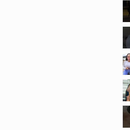
нварь #свежиеприколы2021 #подборка #2021 #детка
овмире #тиктокдлявзрослых #видеокоты
ltimor #приколыпроживотных #балтимор #русскиемемы
тов #приколыпрокошек #смешныекотята #милыекошки
#смайлфан #funnyfails2021 #prikolday #сдевушками #девушки
ода #политика #смехотерапия #приколыскотэ
акасмехдослёз•тольконовыелучшие•41 #41
prikoldayприколы #ржакадослёз #приколывидео #мармок
ubecompilation #bestcube #собаки