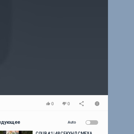
0
0
едующее
Auto
COUB #1 | 48 СЕКУНД СМЕХА