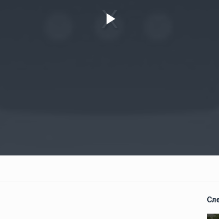
Play
Video
Сл