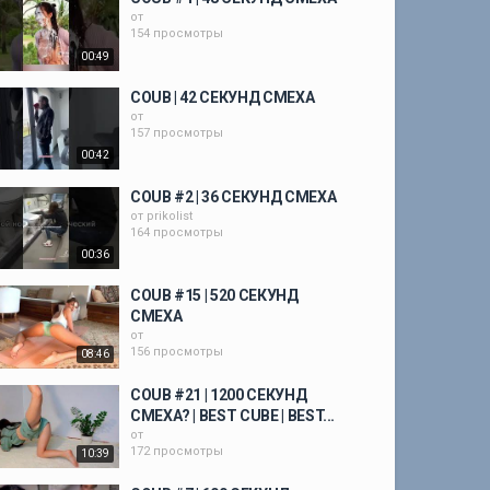
от
154 просмотры
00:49
COUB | 42 СЕКУНД СМЕХА
от
157 просмотры
00:42
COUB #2 | 36 СЕКУНД СМЕХА
от
prikolist
164 просмотры
00:36
COUB #15 | 520 СЕКУНД
СМЕХА
от
156 просмотры
08:46
COUB #21 | 1200 СЕКУНД
СМЕХА? | BEST CUBE | BEST...
от
172 просмотры
10:39