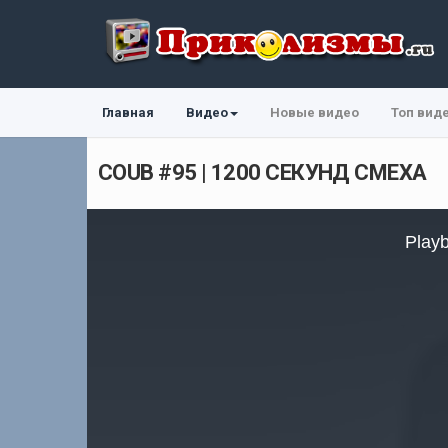
Главная
Видео
Новые видео
Топ вид
COUB #95 | 1200 СЕКУНД СМЕХА
This
is
Playb
a
modal
window.