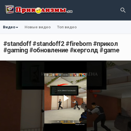
Видео
Новые видео
Топ видео
#standoff #standoff2 #fireborn #прикол
#gaming #обновление #керголд #game
Play