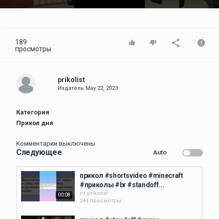
Video
189
просмотры
prikolist
Издатель
May 22, 2023
Категория
Прикол дня
Комментарии выключены
Следующее
Auto
прикол #shortsvideo #minecraft
#приколы #br #standoff...
от
prikolist
00:08
244 просмотры