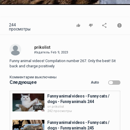
Video
244
просмотры
prikolist
Издатель
Feb 9, 2023
Funny animal videos! Compilation number 267. Only the best! Sit
back and charge positively
Комментарии выключены
Следующее
Auto
Funny animal videos - Funny cats /
dogs - Funny animals 244
от
prikolist
10:32
242 просмотры
Funny animal videos - Funny cats /
dogs - Funny animals 245